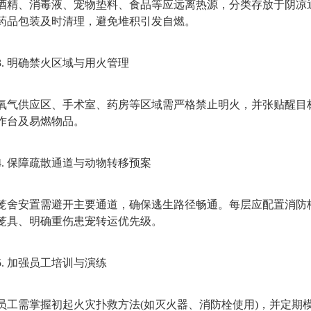
酒精、消毒液、宠物垫料、食品等应远离热源，分类存放于阴凉
药品包装及时清理，避免堆积引发自燃。
3. 明确禁火区域与用火管理‌
氧气供应区、手术室、药房等区域需严格禁止明火，并张贴醒目
作台及易燃物品。
4. 保障疏散通道与动物转移预案‌
笼舍安置需避开主要通道，确保逃生路径畅通。每层应配置消防
笼具、明确重伤患宠转运优先级。
5. 加强员工培训与演练‌
员工需掌握初起火灾扑救方法(如灭火器、消防栓使用)，并定期