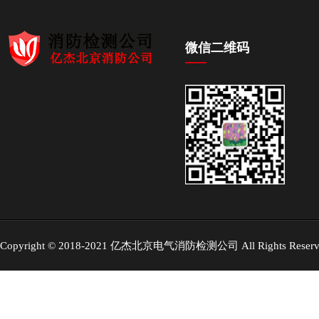
微信二维码
Copyright © 2018-2021 亿杰北京电气消防检测公司 All Rights Reserv